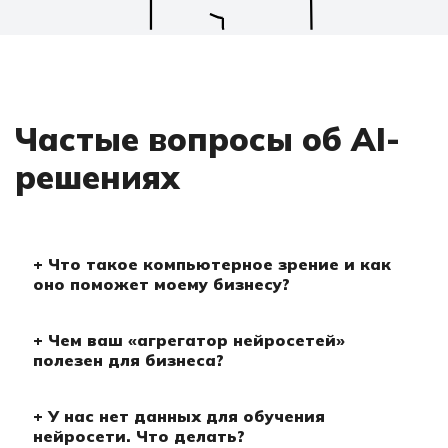
Частые вопросы об AI-
решениях
Что такое компьютерное зрение и как
оно поможет моему бизнесу?
Чем ваш «агрегатор нейросетей»
Это технология, которая «учит» компьютер
полезен для бизнеса?
понимать изображения и видео. Применение
в бизнесе огромно: автоматический контроль
качества на производстве (поиск брака),
У нас нет данных для обучения
видеоаналитика в ритейле (подсчет
Наш агрегатор — это единый API-шлюз ко
нейросети. Что делать?
посетителей, анализ очередей),
всем популярным нейросетям (GPT,